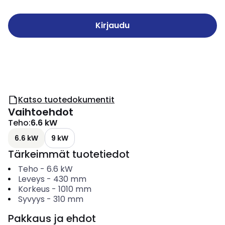
Kirjaudu
Katso tuotedokumentit
Vaihtoehdot
Teho
:
6.6 kW
6.6 kW
9 kW
Tärkeimmät tuotetiedot
Teho
-
6.6
kW
Leveys
-
430
mm
Korkeus
-
1010
mm
Syvyys
-
310
mm
Pakkaus ja ehdot