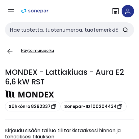
Siirry
Siirry
navigointiin
sisältöön
Haku
Näytä murupolku
MONDEX - Lattiakiuas - Aura E2
6,6 kW RST
Kopioi
Kopioi
Sähkönro 8262337
Sonepar-ID 100204434
Kirjaudu sisään tai luo tili tarkistaaksesi hinnan ja
tehdäksesi tilauksen