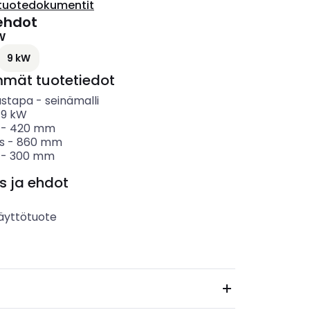
tuotedokumentit
ehdot
W
9 kW
mmät tuotetiedot
ustapa
-
seinämalli
-
9
kW
-
420
mm
s
-
860
mm
-
300
mm
s ja ehdot
äyttötuote