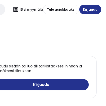
Etsi myymälä
Tule asiakkaaksi
Kirjaudu
jaudu sisään tai luo tili tarkistaaksesi hinnan ja
däksesi tilauksen
Kirjaudu