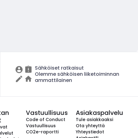
Sähköiset ratkaisut
Olemme sähköisen liiketoiminnan
ammattilainen
kan
Vastuullisuus
Asiakaspalvelu
t
Code of Conduct
Tule asiakkaaksi
Vastuullisuus
Ota yhteyttä
avat
CO2e-raportti
Yhteystiedot
lvelut