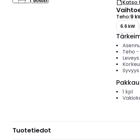
Katso 
Vaihto
Teho
:
9 k
6.6 kW
Tärkei
Asenn
Teho
Leveys
Korkeu
Syvyys
Pakkau
1
kpl
Vakiok
Tuotetiedot