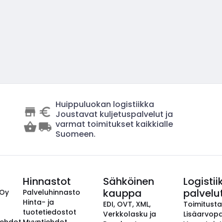
Huippuluokan logistiikka
Joustavat kuljetuspalvelut ja
varmat toimitukset kaikkialle
Suomeen.
Hinnastot
Sähköinen
Logistii
kauppa
palvelu
 Oy
Palveluhinnasto
Hinta- ja
EDI, OVT, XML,
Toimitust
tuotetiedostot
Verkkolasku ja
Lisäarvopa