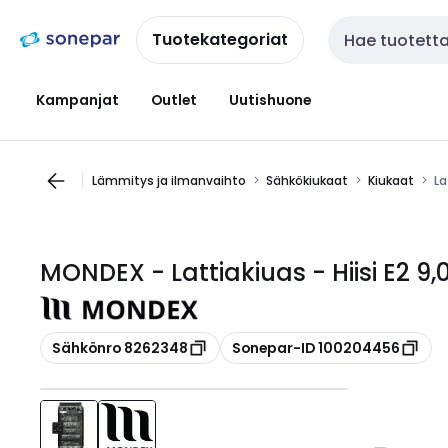
Siirry
Siirry
navigointiin
sisältöön
Tuotekategoriat
Haku
Kampanjat
Outlet
Uutishuone
Lämmitys ja ilmanvaihto
Sähkökiukaat
Kiukaat
La
MONDEX - Lattiakiuas - Hiisi E2 9,
Kopioi
Kopioi
Sähkönro 8262348
Sonepar-ID 100204456