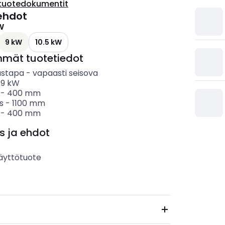
tuotedokumentit
ehdot
W
9 kW
10.5 kW
mmät tuotetiedot
ustapa
-
vapaasti seisova
-
9
kW
-
400
mm
s
-
1100
mm
-
400
mm
s ja ehdot
äyttötuote