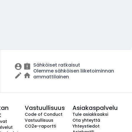
Sähköiset ratkaisut
Olemme sähköisen liiketoiminnan
ammattilainen
kan
Vastuullisuus
Asiakaspalvelu
t
Code of Conduct
Tule asiakkaaksi
Vastuullisuus
Ota yhteyttä
avat
CO2e-raportti
Yhteystiedot
lvelut