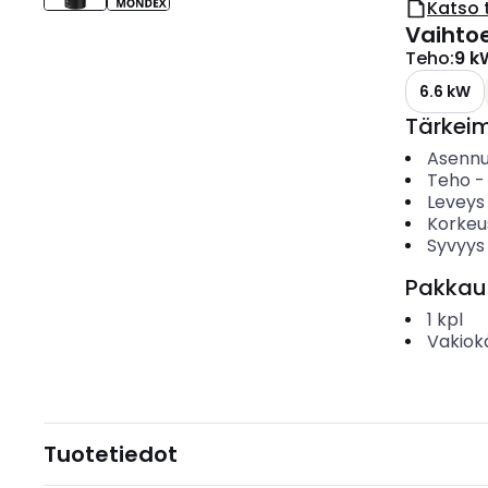
Katso 
Vaihto
Teho
:
9 k
6.6 kW
Tärkei
Asenn
Teho
Leveys
Korkeu
Syvyys
Pakkau
1
kpl
Vakiok
Tuotetiedot