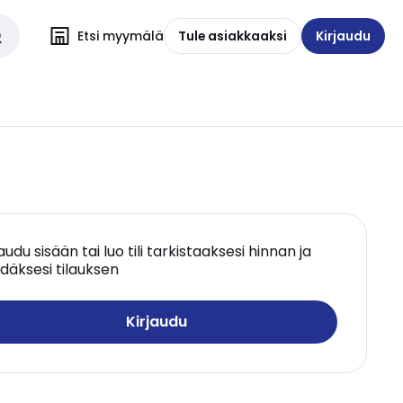
Etsi myymälä
Tule asiakkaaksi
Kirjaudu
jaudu sisään tai luo tili tarkistaaksesi hinnan ja
däksesi tilauksen
Kirjaudu