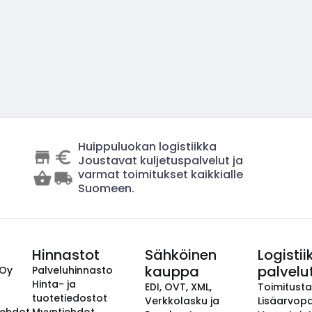
Huippuluokan logistiikka
Joustavat kuljetuspalvelut ja
varmat toimitukset kaikkialle
Suomeen.
Hinnastot
Sähköinen
Logistii
kauppa
palvelu
 Oy
Palveluhinnasto
Hinta- ja
EDI, OVT, XML,
Toimitust
tuotetiedostot
Verkkolasku ja
Lisäarvopa