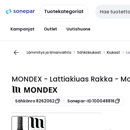
Siirry
Siirry
navigointiin
sisältöön
Tuotekategoriat
Haku
Kampanjat
Outlet
Uutishuone
Lämmitys ja ilmanvaihto
Sähkökiukaat
Kiukaat
La
MONDEX - Lattiakiuas Rakka - M
Kopioi
Kopioi
Sähkönro 8262062
Sonepar-ID 100048816