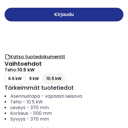
Kirjaudu
Katso tuotedokumentit
Vaihtoehdot
Teho
:
10.5 kW
6.6 kW
9 kW
10.5 kW
Tärkeimmät tuotetiedot
Asennustapa
-
vapaasti seisova
Teho
-
10.5
kW
Leveys
-
370
mm
Korkeus
-
1100
mm
Syvyys
-
370
mm