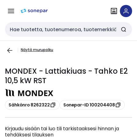
Siirry
Siirry
navigointiin
sisältöön
Haku
Näytä murupolku
MONDEX - Lattiakiuas - Tahko E2
10,5 kW RST
Kopioi
Kopioi
Sähkönro 8262322
Sonepar-ID 100204408
Kirjaudu sisään tai luo tili tarkistaaksesi hinnan ja
tehdäksesi tilauksen