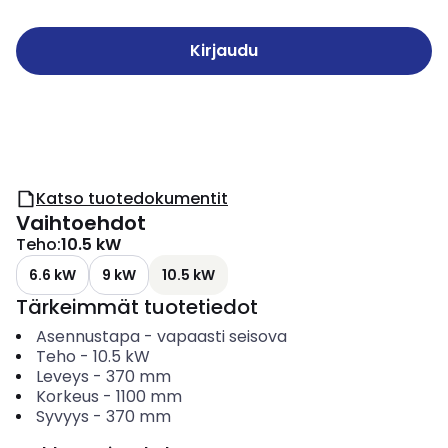
Kirjaudu
Katso tuotedokumentit
Vaihtoehdot
Teho
:
10.5 kW
6.6 kW
9 kW
10.5 kW
Tärkeimmät tuotetiedot
Asennustapa
-
vapaasti seisova
Teho
-
10.5
kW
Leveys
-
370
mm
Korkeus
-
1100
mm
Syvyys
-
370
mm