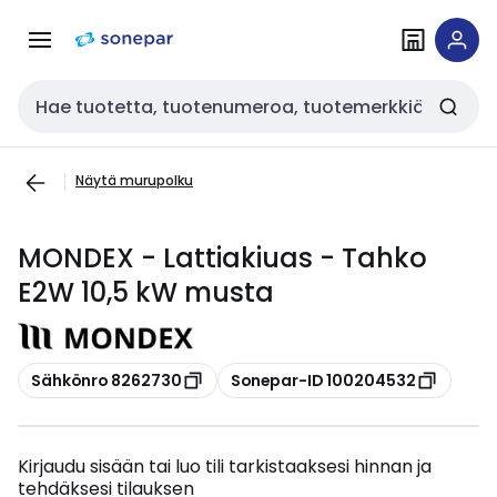
Siirry
Siirry
navigointiin
sisältöön
Haku
Näytä murupolku
MONDEX - Lattiakiuas - Tahko
E2W 10,5 kW musta
Kopioi
Kopioi
Sähkönro 8262730
Sonepar-ID 100204532
Kirjaudu sisään tai luo tili tarkistaaksesi hinnan ja
tehdäksesi tilauksen