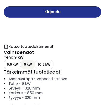
Kirjaudu
Katso tuotedokumentit
Vaihtoehdot
Teho
:
9 kW
6.6 kW
9 kW
10.5 kW
Tärkeimmät tuotetiedot
Asennustapa
-
vapaasti seisova
Teho
-
9
kW
Leveys
-
320
mm
Korkeus
-
850
mm
Syvyys
-
320
mm