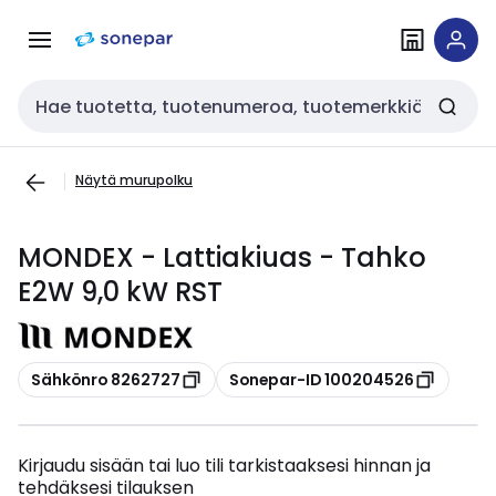
Siirry
Siirry
navigointiin
sisältöön
Haku
Näytä murupolku
MONDEX - Lattiakiuas - Tahko
E2W 9,0 kW RST
Kopioi
Kopioi
Sähkönro 8262727
Sonepar-ID 100204526
Kirjaudu sisään tai luo tili tarkistaaksesi hinnan ja
tehdäksesi tilauksen