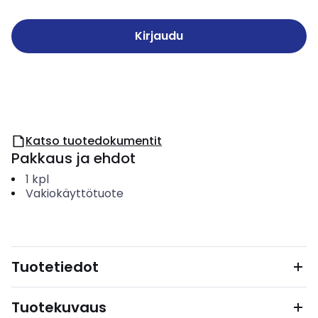
Kirjaudu
Katso tuotedokumentit
Pakkaus ja ehdot
1
kpl
Vakiokäyttötuote
Tuotetiedot
Tuotekuvaus