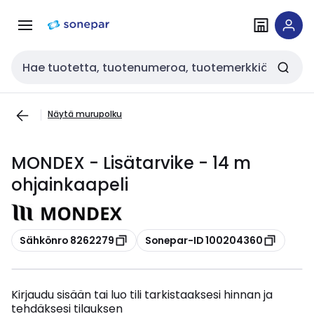
Siirry
Siirry
navigointiin
sisältöön
Haku
Näytä murupolku
MONDEX - Lisätarvike - 14 m
ohjainkaapeli
Kopioi
Kopioi
Sähkönro 8262279
Sonepar-ID 100204360
Kirjaudu sisään tai luo tili tarkistaaksesi hinnan ja
tehdäksesi tilauksen