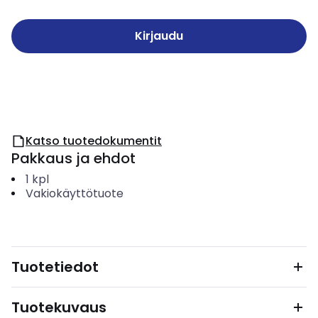
Kirjaudu
Katso tuotedokumentit
Pakkaus ja ehdot
1
kpl
Vakiokäyttötuote
Tuotetiedot
Tuotekuvaus