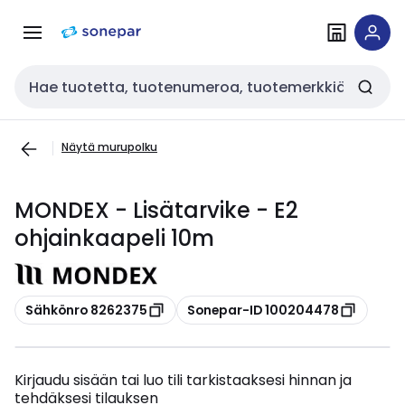
Siirry
Siirry
navigointiin
sisältöön
Haku
Näytä murupolku
MONDEX - Lisätarvike - E2
ohjainkaapeli 10m
Kopioi
Kopioi
Sähkönro 8262375
Sonepar-ID 100204478
Kirjaudu sisään tai luo tili tarkistaaksesi hinnan ja
tehdäksesi tilauksen