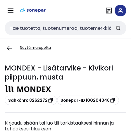
Siirry
Siirry
navigointiin
sisältöön
Haku
Näytä murupolku
MONDEX - Lisätarvike - Kivikori
piippuun, musta
Kopioi
Kopioi
Sähkönro 8262272
Sonepar-ID 100204346
Kirjaudu sisään tai luo tili tarkistaaksesi hinnan ja
tehdäksesi tilauksen