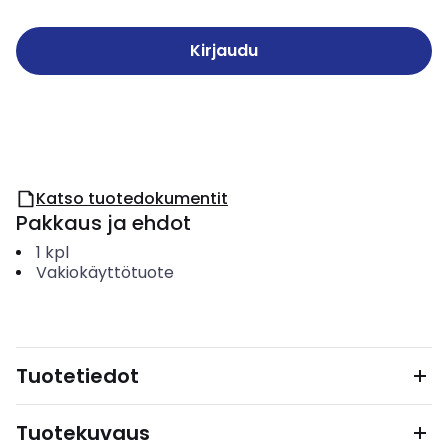
Kirjaudu
Katso tuotedokumentit
Pakkaus ja ehdot
1
kpl
Vakiokäyttötuote
Tuotetiedot
Tuotekuvaus