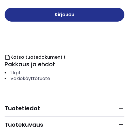
Kirjaudu
Katso tuotedokumentit
Pakkaus ja ehdot
1
kpl
Vakiokäyttötuote
Tuotetiedot
Tuotekuvaus