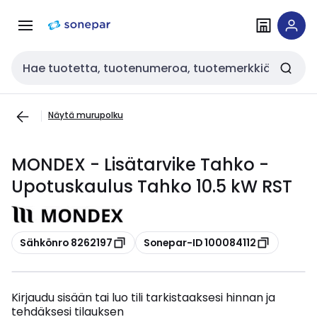
Siirry
Siirry
navigointiin
sisältöön
Haku
Näytä murupolku
MONDEX - Lisätarvike Tahko -
Upotuskaulus Tahko 10.5 kW RST
Kopioi
Kopioi
Sähkönro 8262197
Sonepar-ID 100084112
Kirjaudu sisään tai luo tili tarkistaaksesi hinnan ja
tehdäksesi tilauksen