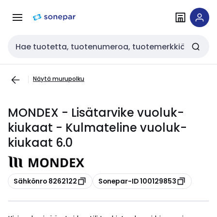
Siirry
Siirry
navigointiin
sisältöön
Haku
Näytä murupolku
MONDEX - Lisätarvike vuoluk-
kiukaat - Kulmateline vuoluk-
kiukaat 6.0
Kopioi
Kopioi
Sähkönro 8262122
Sonepar-ID 100129853