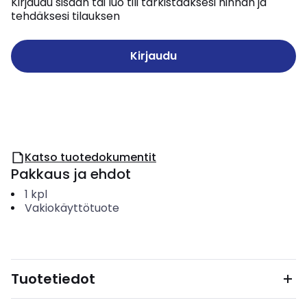
Kirjaudu sisään tai luo tili tarkistaaksesi hinnan ja
tehdäksesi tilauksen
Kirjaudu
Katso tuotedokumentit
Pakkaus ja ehdot
1
kpl
Vakiokäyttötuote
Tuotetiedot