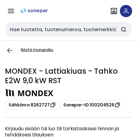
Siirry
Siirry
navigointiin
sisältöön
Haku
Näytä murupolku
MONDEX - Lattiakiuas - Tahko
E2W 9,0 kW RST
Kopioi
Kopioi
Sähkönro 8262727
Sonepar-ID 100204526
Kirjaudu sisään tai luo tili tarkistaaksesi hinnan ja
tehdäksesi tilauksen