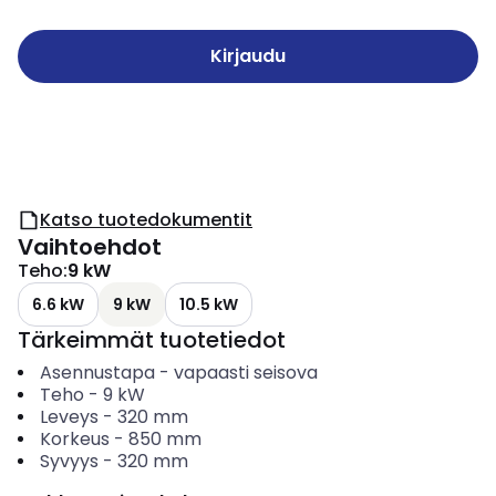
Kirjaudu
Katso tuotedokumentit
Vaihtoehdot
Teho
:
9 kW
6.6 kW
9 kW
10.5 kW
Tärkeimmät tuotetiedot
Asennustapa
-
vapaasti seisova
Teho
-
9
kW
Leveys
-
320
mm
Korkeus
-
850
mm
Syvyys
-
320
mm