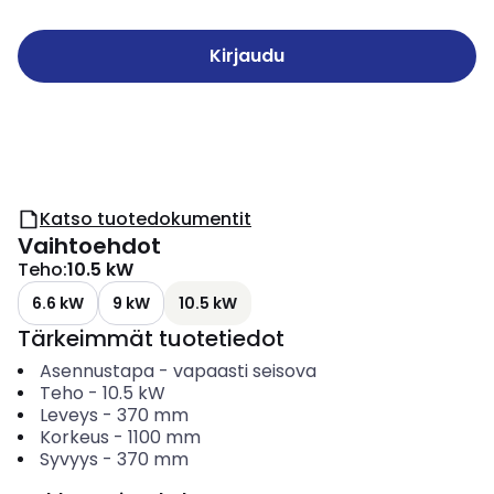
Kirjaudu
Katso tuotedokumentit
Vaihtoehdot
Teho
:
10.5 kW
6.6 kW
9 kW
10.5 kW
Tärkeimmät tuotetiedot
Asennustapa
-
vapaasti seisova
Teho
-
10.5
kW
Leveys
-
370
mm
Korkeus
-
1100
mm
Syvyys
-
370
mm