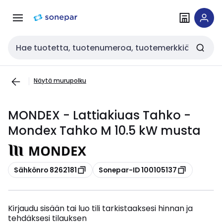
Siirry
Siirry
navigointiin
sisältöön
Haku
Näytä murupolku
MONDEX - Lattiakiuas Tahko -
Mondex Tahko M 10.5 kW musta
Kopioi
Kopioi
Sähkönro 8262181
Sonepar-ID 100105137
Kirjaudu sisään tai luo tili tarkistaaksesi hinnan ja
tehdäksesi tilauksen