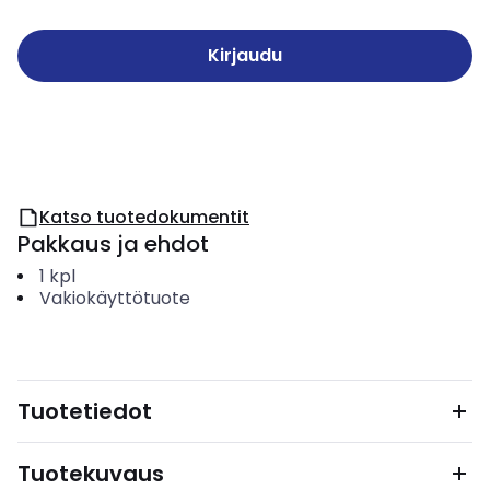
Kirjaudu
Katso tuotedokumentit
Pakkaus ja ehdot
1
kpl
Vakiokäyttötuote
Tuotetiedot
Tuotekuvaus