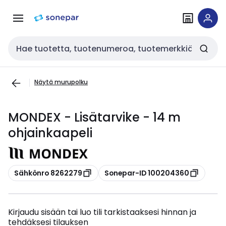
Siirry
Siirry
navigointiin
sisältöön
Haku
Näytä murupolku
MONDEX - Lisätarvike - 14 m
ohjainkaapeli
Kopioi
Kopioi
Sähkönro 8262279
Sonepar-ID 100204360
Kirjaudu sisään tai luo tili tarkistaaksesi hinnan ja
tehdäksesi tilauksen