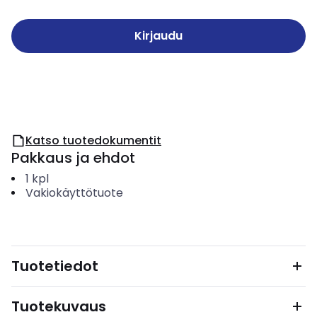
Kirjaudu
Katso tuotedokumentit
Pakkaus ja ehdot
1
kpl
Vakiokäyttötuote
Tuotetiedot
Tuotekuvaus