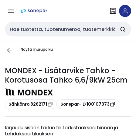
Siirry
Siirry
navigointiin
sisältöön
Haku
Näytä murupolku
MONDEX - Lisätarvike Tahko -
Korotusosa Tahko 6,6/9kW 25cm
Kopioi
Kopioi
Sähkönro 8262171
Sonepar-ID 100107373
Kirjaudu sisään tai luo tili tarkistaaksesi hinnan ja
tehdäksesi tilauksen