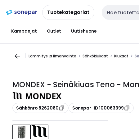
Siirry
Siirry
navigointiin
sisältöön
Tuotekategoriat
Haku
Kampanjat
Outlet
Uutishuone
Lämmitys ja ilmanvaihto
Sähkökiukaat
Kiukaat
Se
MONDEX - Seinäkiuas Teno - Mon
Kopioi
Kopioi
Sähkönro 8262080
Sonepar-ID 100063399