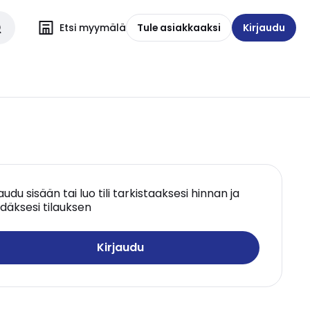
Etsi myymälä
Tule asiakkaaksi
Kirjaudu
jaudu sisään tai luo tili tarkistaaksesi hinnan ja
däksesi tilauksen
Kirjaudu