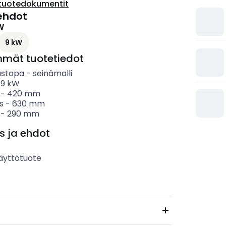
tuotedokumentit
ehdot
W
9 kW
mmät tuotetiedot
ustapa
-
seinämalli
-
9
kW
-
420
mm
s
-
630
mm
-
290
mm
s ja ehdot
äyttötuote