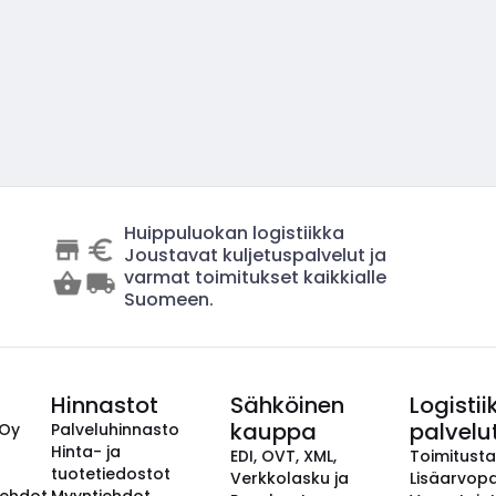
Huippuluokan logistiikka
Joustavat kuljetuspalvelut ja
varmat toimitukset kaikkialle
Suomeen.
Hinnastot
Sähköinen
Logistii
kauppa
palvelu
 Oy
Palveluhinnasto
Hinta- ja
EDI, OVT, XML,
Toimitust
tuotetiedostot
Verkkolasku ja
Lisäarvopa