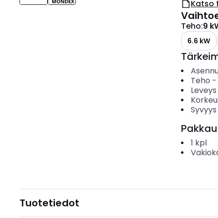
Katso 
Vaihto
Teho
:
9 k
6.6 kW
Tärkei
Asenn
Teho
Leveys
Korkeu
Syvyys
Pakkau
1
kpl
Vakiok
Tuotetiedot