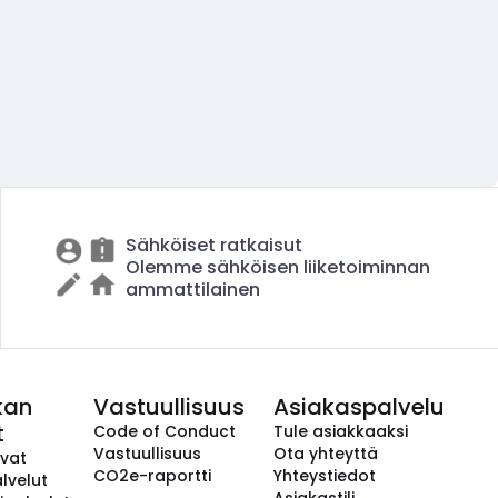
Sähköiset ratkaisut
Olemme sähköisen liiketoiminnan
ammattilainen
kan
Vastuullisuus
Asiakaspalvelu
t
Code of Conduct
Tule asiakkaaksi
Vastuullisuus
Ota yhteyttä
avat
CO2e-raportti
Yhteystiedot
lvelut