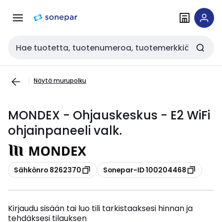
Siirry
Siirry
navigointiin
sisältöön
Haku
Näytä murupolku
MONDEX - Ohjauskeskus - E2 WiFi
ohjainpaneeli valk.
Kopioi
Kopioi
Sähkönro 8262370
Sonepar-ID 100204468
Kirjaudu sisään tai luo tili tarkistaaksesi hinnan ja
tehdäksesi tilauksen