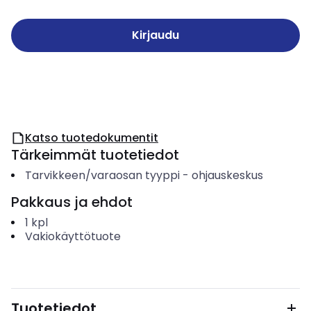
Kirjaudu
Katso tuotedokumentit
Tärkeimmät tuotetiedot
Tarvikkeen/varaosan tyyppi
-
ohjauskeskus
Pakkaus ja ehdot
1
kpl
Vakiokäyttötuote
Tuotetiedot