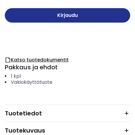
Kirjaudu
Katso tuotedokumentit
Pakkaus ja ehdot
1
kpl
Vakiokäyttötuote
Tuotetiedot
Tuotekuvaus