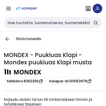
Siirry
Siirry
navigointiin
sisältöön
Haku
Näytä murupolku
MONDEX - Puukiuas Klapi -
Mondex puukiuas Klapi musta
Kopioi
Kopioi
Sähkönro 8262256
Sonepar-ID 100153979
Kirjaudu sisään tai luo tili tarkistaaksesi hinnan ja
tehdäksesi tilauksen