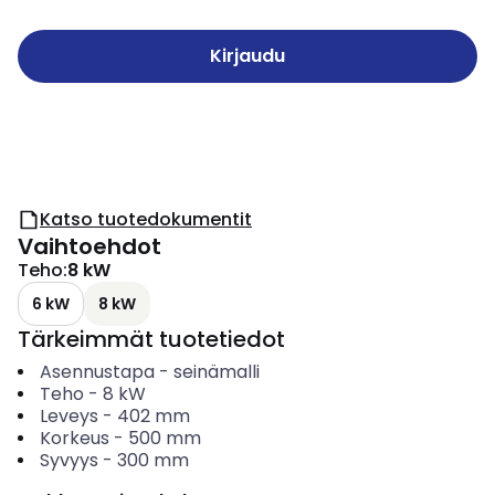
Kirjaudu
Katso tuotedokumentit
Vaihtoehdot
Teho
:
8 kW
6 kW
8 kW
Tärkeimmät tuotetiedot
Asennustapa
-
seinämalli
Teho
-
8
kW
Leveys
-
402
mm
Korkeus
-
500
mm
Syvyys
-
300
mm