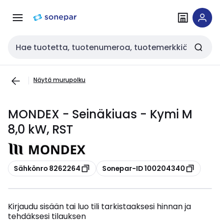
Siirry
Siirry
navigointiin
sisältöön
Haku
Näytä murupolku
MONDEX - Seinäkiuas - Kymi M
8,0 kW, RST
Kopioi
Kopioi
Sähkönro 8262264
Sonepar-ID 100204340
Kirjaudu sisään tai luo tili tarkistaaksesi hinnan ja
tehdäksesi tilauksen