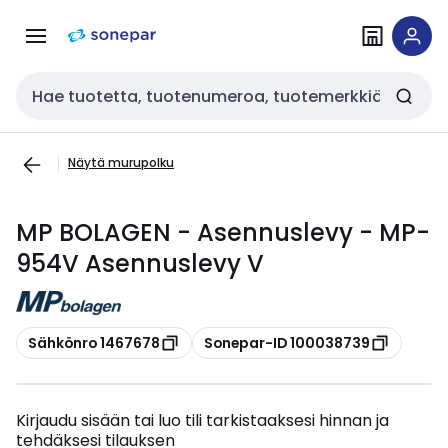
Siirry
Siirry
navigointiin
sisältöön
Haku
Näytä murupolku
MP BOLAGEN - Asennuslevy - MP-
954V Asennuslevy V
Kopioi
Kopioi
Sähkönro 1467678
Sonepar-ID 100038739
Kirjaudu sisään tai luo tili tarkistaaksesi hinnan ja
tehdäksesi tilauksen