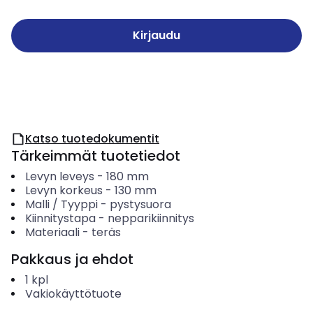
Kirjaudu
Katso tuotedokumentit
Tärkeimmät tuotetiedot
Levyn leveys
-
180
mm
Levyn korkeus
-
130
mm
Malli / Tyyppi
-
pystysuora
Kiinnitystapa
-
nepparikiinnitys
Materiaali
-
teräs
Pakkaus ja ehdot
1
kpl
Vakiokäyttötuote