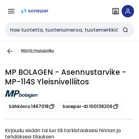
Siirry
Siirry
navigointiin
sisältöön
Haku
Näytä murupolku
MP BOLAGEN - Asennustarvike -
MP-114S Yleisnivelliitos
Kopioi
Kopioi
Sähkönro 1467018
Sonepar-ID 100138206
Kirjaudu sisään tai luo tili tarkistaaksesi hinnan ja
tehdäksesi tilauksen