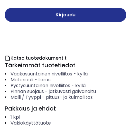
Kirjaudu
Katso tuotedokumentit
Tärkeimmät tuotetiedot
Vaakasuuntainen nivelliitos
-
kyllä
Materiaali
-
teräs
Pystysuuntainen nivelliitos
-
kyllä
Pinnan suojaus
-
jatkuvasti galvanoitu
Malli / Tyyppi
-
pituus- ja kulmaliitos
Pakkaus ja ehdot
1
kpl
Vakiokäyttötuote