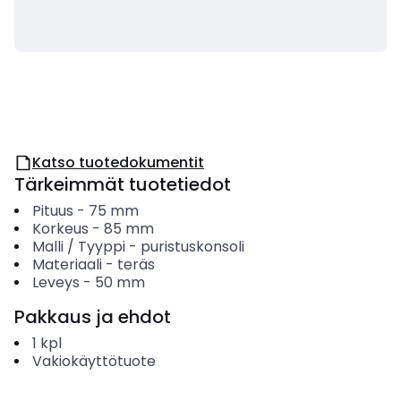
Katso tuotedokumentit
Tärkeimmät tuotetiedot
Pituus
-
75
mm
Korkeus
-
85
mm
Malli / Tyyppi
-
puristuskonsoli
Materiaali
-
teräs
Leveys
-
50
mm
Pakkaus ja ehdot
1
kpl
Vakiokäyttötuote