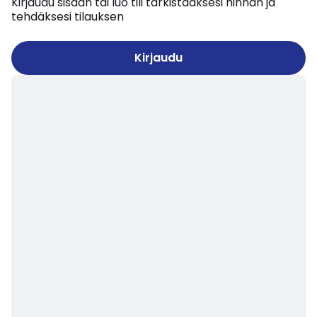
Kirjaudu sisään tai luo tili tarkistaaksesi hinnan ja
tehdäksesi tilauksen
Kirjaudu