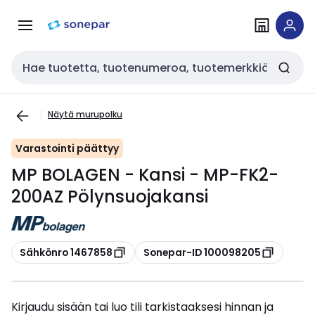
Siirry
Siirry
navigointiin
sisältöön
Haku
Näytä murupolku
Varastointi päättyy
MP BOLAGEN - Kansi - MP-FK2-
200AZ Pölynsuojakansi
Kopioi
Kopioi
Sähkönro 1467858
Sonepar-ID 100098205
Kirjaudu sisään tai luo tili tarkistaaksesi hinnan ja