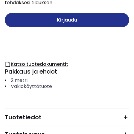
tehdäksesi tilauksen
Kirjaudu
Katso tuotedokumentit
Pakkaus ja ehdot
2
metri
Vakiokäyttötuote
Tuotetiedot