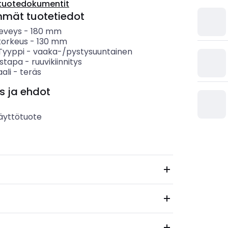
tuotedokumentit
mmät tuotetiedot
leveys
-
180
mm
korkeus
-
130
mm
 Tyyppi
-
vaaka-/pystysuuntainen
ystapa
-
ruuvikiinnitys
ali
-
teräs
s ja ehdot
äyttötuote