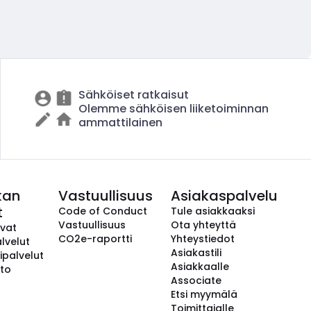
Sähköiset ratkaisut
Olemme sähköisen liiketoiminnan
ammattilainen
kan
Vastuullisuus
Asiakaspalvelu
t
Code of Conduct
Tule asiakkaaksi
Vastuullisuus
Ota yhteyttä
avat
CO2e-raportti
Yhteystiedot
lvelut
Asiakastili
ipalvelut
Asiakkaalle
to
Associate
Etsi myymälä
Toimittajalle