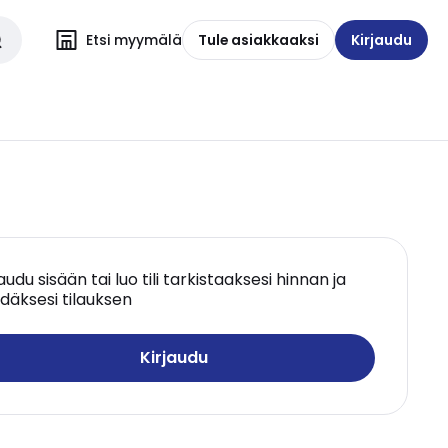
Etsi myymälä
Tule asiakkaaksi
Kirjaudu
jaudu sisään tai luo tili tarkistaaksesi hinnan ja
däksesi tilauksen
Kirjaudu