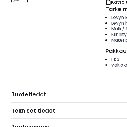
Katso 
Tärkei
Levyn 
Levyn 
Malli /
Kiinnit
Materia
Pakkau
1
kpl
Vakiok
Tuotetiedot
Tekniset tiedot
Tuotekuvaus