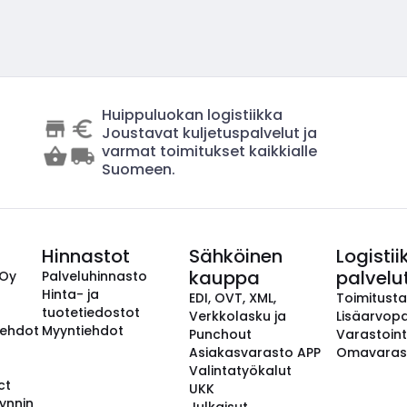
Huippuluokan logistiikka
Joustavat kuljetuspalvelut ja
varmat toimitukset kaikkialle
Suomeen.
Hinnastot
Sähköinen
Logistii
kauppa
palvelu
 Oy
Palveluhinnasto
Hinta- ja
EDI, OVT, XML,
Toimitust
tuotetiedostot
Verkkolasku ja
Lisäarvopa
aehdot
Myyntiehdot
Punchout
Varastoint
Asiakasvarasto APP
Omavaras
Valintatyökalut
ct
UKK
ynnin