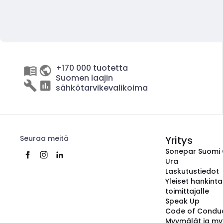
+170 000 tuotetta
Suomen laajin
sähkötarvikevalikoima
Seuraa meitä
Yritys
Sonepar Suomi
Ura
Laskutustiedot
Yleiset hankint
toimittajalle
Speak Up
Code of Condu
Myymälät ja my