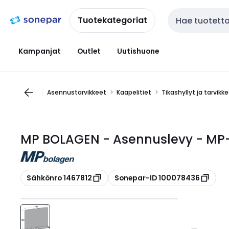
Siirry
Siirry
navigointiin
sisältöön
Tuotekategoriat
Haku
Kampanjat
Outlet
Uutishuone
Asennustarvikkeet
Kaapelitiet
Tikashyllyt ja tarvikk
MP BOLAGEN - Asennuslevy - MP
Kopioi
Kopioi
Sähkönro 1467812
Sonepar-ID 100078436