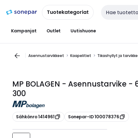
Siirry
Siirry
navigointiin
sisältöön
Tuotekategoriat
Haku
Kampanjat
Outlet
Uutishuone
Asennustarvikkeet
Kaapelitiet
Tikashyllyt ja tarvikk
MP BOLAGEN - Asennustarvike - 
300
Kopioi
Kopioi
Sähkönro 1414961
Sonepar-ID 100078376