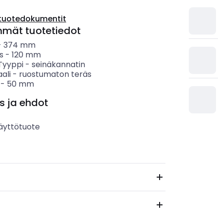
tuotedokumentit
mmät tuotetiedot
-
374
mm
s
-
120
mm
 Tyyppi
-
seinäkannatin
ali
-
ruostumaton teräs
-
50
mm
s ja ehdot
äyttötuote