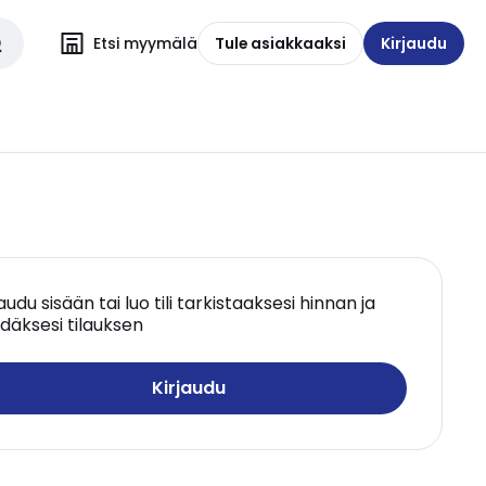
Etsi myymälä
Tule asiakkaaksi
Kirjaudu
jaudu sisään tai luo tili tarkistaaksesi hinnan ja
däksesi tilauksen
Kirjaudu