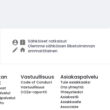
Sähköiset ratkaisut
Olemme sähköisen liiketoiminnan
ammattilainen
kan
Vastuullisuus
Asiakaspalvelu
t
Code of Conduct
Tule asiakkaaksi
Vastuullisuus
Ota yhteyttä
avat
CO2e-raportti
Yhteystiedot
lvelut
Asiakastili
ipalvelut
Asiakkaalle
to
Associate