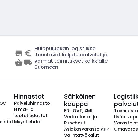
Huippuluokan logistiikka
Joustavat kuljetuspalvelut ja
varmat toimitukset kaikkialle
Suomeen.
Hinnastot
Sähköinen
Logistii
kauppa
palvelu
 Oy
Palveluhinnasto
Hinta- ja
EDI, OVT, XML,
Toimitust
tuotetiedostot
Verkkolasku ja
Lisäarvopa
aehdot
Myyntiehdot
Punchout
Varastoint
Asiakasvarasto APP
Omavaras
Valintatyökalut