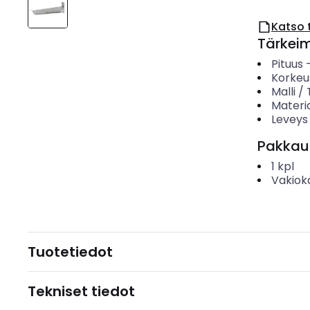
Katso 
Tärkei
Pituus
Korkeu
Malli /
Materia
Leveys
Pakkau
1
kpl
Vakiok
Tuotetiedot
Tekniset tiedot