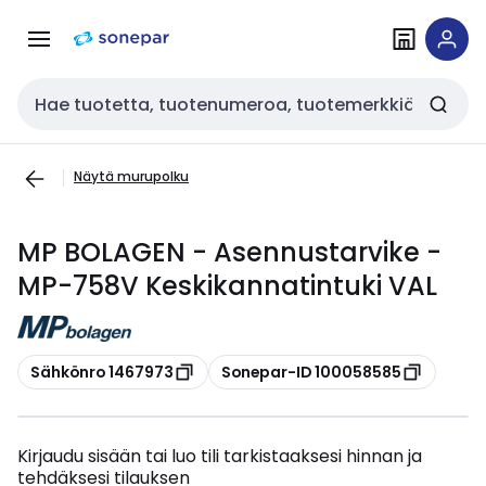
Siirry
Siirry
navigointiin
sisältöön
Haku
Näytä murupolku
MP BOLAGEN - Asennustarvike -
MP-758V Keskikannatintuki VAL
Kopioi
Kopioi
Sähkönro 1467973
Sonepar-ID 100058585
Kirjaudu sisään tai luo tili tarkistaaksesi hinnan ja
tehdäksesi tilauksen