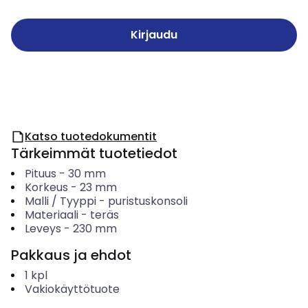
Kirjaudu
Katso tuotedokumentit
Tärkeimmät tuotetiedot
Pituus
-
30
mm
Korkeus
-
23
mm
Malli / Tyyppi
-
puristuskonsoli
Materiaali
-
teräs
Leveys
-
230
mm
Pakkaus ja ehdot
1
kpl
Vakiokäyttötuote