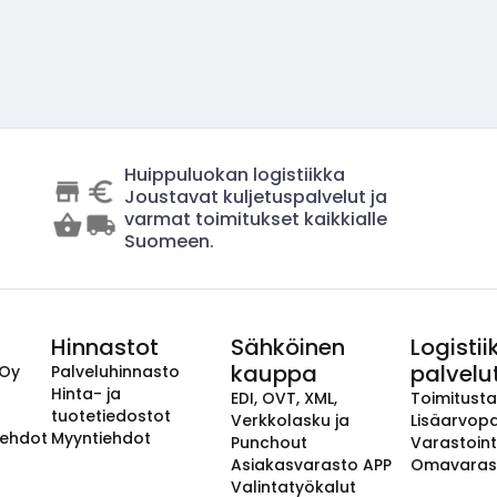
Huippuluokan logistiikka
Joustavat kuljetuspalvelut ja
varmat toimitukset kaikkialle
Suomeen.
Hinnastot
Sähköinen
Logistii
kauppa
palvelu
 Oy
Palveluhinnasto
Hinta- ja
EDI, OVT, XML,
Toimitust
tuotetiedostot
Verkkolasku ja
Lisäarvopa
aehdot
Myyntiehdot
Punchout
Varastoint
Asiakasvarasto APP
Omavaras
Valintatyökalut