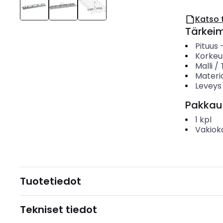
Katso 
Tärkei
Pituus
Korkeu
Malli /
Materia
Leveys
Pakkau
1
kpl
Vakiok
Tuotetiedot
Tekniset tiedot