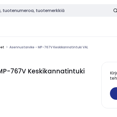
eet
Asennustarvike - MP-767V Keskikannatintuki VAL
MP-767V Keskikannatintuki
Kir
teh