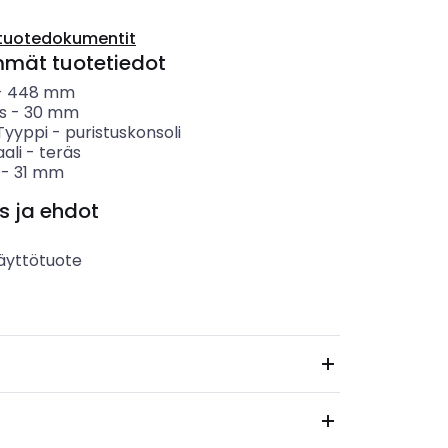
tuotedokumentit
mmät tuotetiedot
-
448
mm
s
-
30
mm
 Tyyppi
-
puristuskonsoli
ali
-
teräs
-
31
mm
s ja ehdot
äyttötuote