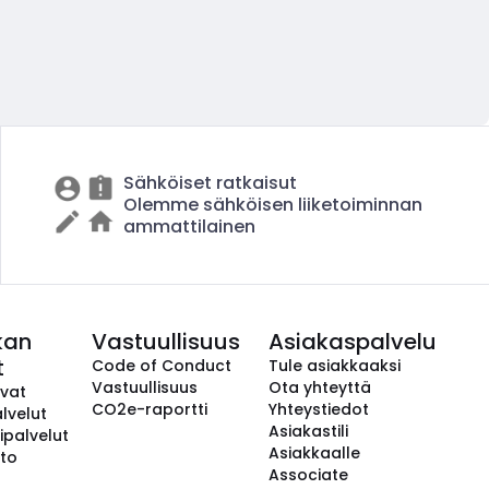
Sähköiset ratkaisut
Olemme sähköisen liiketoiminnan
ammattilainen
kan
Vastuullisuus
Asiakaspalvelu
t
Code of Conduct
Tule asiakkaaksi
Vastuullisuus
Ota yhteyttä
avat
CO2e-raportti
Yhteystiedot
lvelut
Asiakastili
ipalvelut
Asiakkaalle
to
Associate