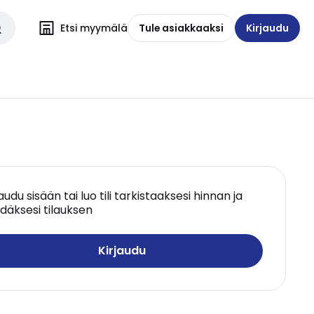
Etsi myymälä
Tule asiakkaaksi
Kirjaudu
jaudu sisään tai luo tili tarkistaaksesi hinnan ja
däksesi tilauksen
Kirjaudu