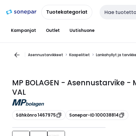
Siirry
Siirry
navigointiin
sisältöön
Tuotekategoriat
Haku
Kampanjat
Outlet
Uutishuone
Asennustarvikkeet
Kaapelitiet
Lankahyllyt ja tarvikk
MP BOLAGEN - Asennustarvike - 
VAL
Kopioi
Kopioi
Sähkönro 1467975
Sonepar-ID 100038814