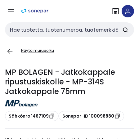
Siirry
Siirry
navigointiin
sisältöön
Haku
Näytä murupolku
MP BOLAGEN - Jatkokappale
ripustuskiskolle - MP-314S
Jatkokappale 75mm
Kopioi
Kopioi
Sähkönro 1467109
Sonepar-ID 100098880