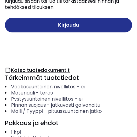
Kirjaudu sisään tai luo tili tarkistaaksesi hinnan ja
tehdäksesi tilauksen
Kirjaudu
Katso tuotedokumentit
Tärkeimmät tuotetiedot
Vaakasuuntainen nivelliitos
-
ei
Materiaali
-
teräs
Pystysuuntainen nivelliitos
-
ei
Pinnan suojaus
-
jatkuvasti galvanoitu
Malli / Tyyppi
-
pituussuuntainen jatko
Pakkaus ja ehdot
1
kpl