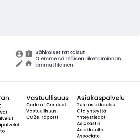
Sähköiset ratkaisut
Olemme sähköisen liiketoiminnan
ammattilainen
kan
Vastuullisuus
Asiakaspalvelu
t
Code of Conduct
Tule asiakkaaksi
Vastuullisuus
Ota yhteyttä
avat
CO2e-raportti
Yhteystiedot
lvelut
Asiakastili
ipalvelut
Asiakkaalle
to
Associate