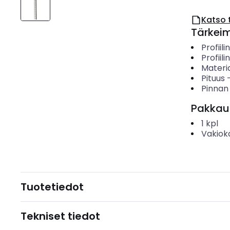
Katso 
Tärkei
Profiili
Profiil
Materia
Pituus
Pinnan
Pakkau
1
kpl
Vakiok
Tuotetiedot
Tekniset tiedot