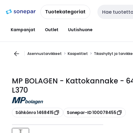
Siirry
Siirry
navigointiin
sisältöön
Tuotekategoriat
Haku
Kampanjat
Outlet
Uutishuone
Asennustarvikkeet
Kaapelitiet
Tikashyllyt ja tarvikk
MP BOLAGEN - Kattokannake - 64
L370
Kopioi
Kopioi
Sähkönro 1468415
Sonepar-ID 100078455