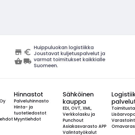
Huippuluokan logistiikka
Joustavat kuljetuspalvelut ja
varmat toimitukset kaikkialle
Suomeen.
Hinnastot
Sähköinen
Logistii
kauppa
palvelu
 Oy
Palveluhinnasto
Hinta- ja
EDI, OVT, XML,
Toimitust
tuotetiedostot
Verkkolasku ja
Lisäarvopa
aehdot
Myyntiehdot
Punchout
Varastoint
Asiakasvarasto APP
Omavaras
Valintatyökalut