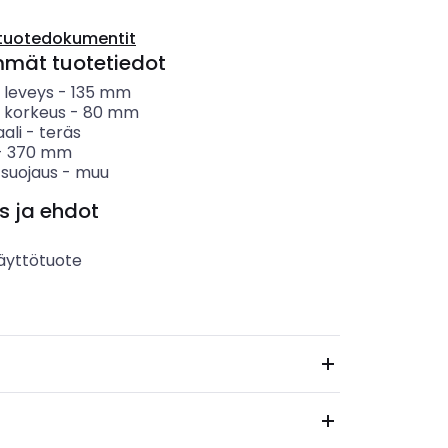
tuotedokumentit
mmät tuotetiedot
n leveys
-
135
mm
in korkeus
-
80
mm
ali
-
teräs
-
370
mm
 suojaus
-
muu
s ja ehdot
äyttötuote