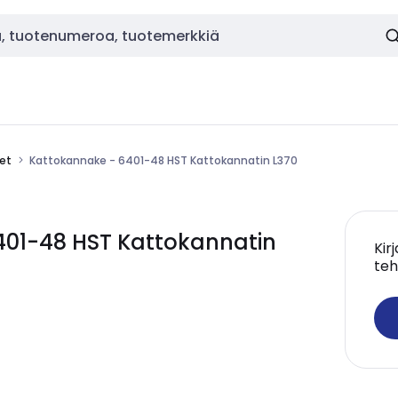
eet
Kattokannake - 6401-48 HST Kattokannatin L370
01-48 HST Kattokannatin
Kir
teh