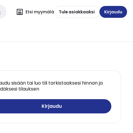
Etsi myymälä
Tule asiakkaaksi
Kirjaudu
jaudu sisään tai luo tili tarkistaaksesi hinnan ja
däksesi tilauksen
Kirjaudu