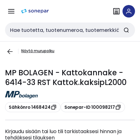
Siirry
Siirry
navigointiin
sisältöön
Haku
Näytä murupolku
MP BOLAGEN - Kattokannake -
6414-33 RST Kattok.kaksipL2000
Kopioi
Kopioi
Sähkönro 1468424
Sonepar-ID 100098217
Kirjaudu sisään tai luo tili tarkistaaksesi hinnan ja
tehdäksesi tilauksen