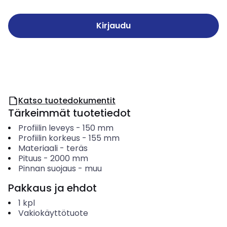
Kirjaudu
Katso tuotedokumentit
Tärkeimmät tuotetiedot
Profiilin leveys
-
150
mm
Profiilin korkeus
-
155
mm
Materiaali
-
teräs
Pituus
-
2000
mm
Pinnan suojaus
-
muu
Pakkaus ja ehdot
1
kpl
Vakiokäyttötuote