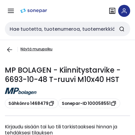
Siirry
Siirry
navigointiin
sisältöön
Haku
Näytä murupolku
MP BOLAGEN - Kiinnitystarvike -
6693-10-48 T-ruuvi M10x40 HST
Kopioi
Kopioi
Sähkönro 1468479
Sonepar-ID 100058551
Kirjaudu sisään tai luo tili tarkistaaksesi hinnan ja
tehdäksesi tilauksen