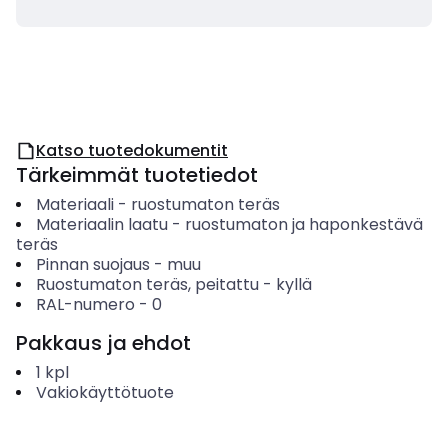
Katso tuotedokumentit
Tärkeimmät tuotetiedot
Materiaali
-
ruostumaton teräs
Materiaalin laatu
-
ruostumaton ja haponkestävä
teräs
Pinnan suojaus
-
muu
Ruostumaton teräs, peitattu
-
kyllä
RAL-numero
-
0
Pakkaus ja ehdot
1
kpl
Vakiokäyttötuote