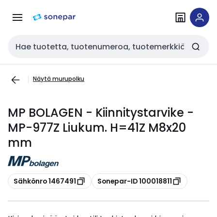
Siirry
Siirry
navigointiin
sisältöön
Haku
Näytä murupolku
MP BOLAGEN - Kiinnitystarvike -
MP-977Z Liukum. H=41Z M8x20
mm
Kopioi
Kopioi
Sähkönro 1467491
Sonepar-ID 100018811