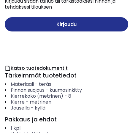
Kirjaudu sisään tai luo tili tarkistaaksesi hinnan ja
tehdäksesi tilauksen
Kirjaudu
Katso tuotedokumentit
Tärkeimmät tuotetiedot
Materiaali
-
teräs
Pinnan suojaus
-
kuumasinkitty
Kierrekoko (metrinen)
-
8
Kierre
-
metrinen
Jousella
-
kyllä
Pakkaus ja ehdot
1
kpl