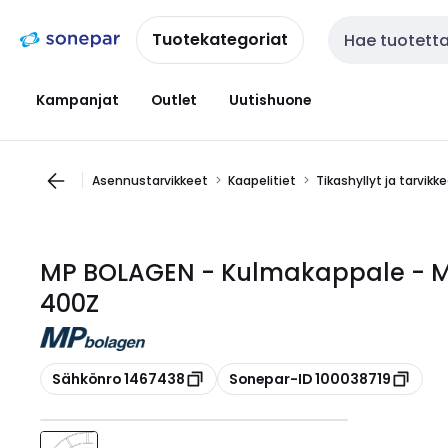
Siirry
Siirry
navigointiin
sisältöön
Tuotekategoriat
Haku
Kampanjat
Outlet
Uutishuone
Asennustarvikkeet
Kaapelitiet
Tikashyllyt ja tarvikk
MP BOLAGEN - Kulmakappale - MP
400Z
Kopioi
Kopioi
Sähkönro 1467438
Sonepar-ID 100038719