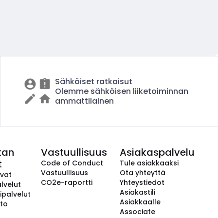
Sähköiset ratkaisut
Olemme sähköisen liiketoiminnan
ammattilainen
kan
Vastuullisuus
Asiakaspalvelu
t
Code of Conduct
Tule asiakkaaksi
Vastuullisuus
Ota yhteyttä
avat
CO2e-raportti
Yhteystiedot
lvelut
Asiakastili
ipalvelut
Asiakkaalle
to
Associate