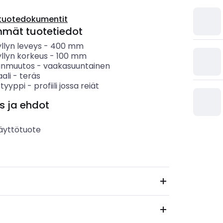
tuotedokumentit
mmät tuotetiedot
llyn leveys
-
400
mm
llyn korkeus
-
100
mm
anmuutos
-
vaakasuuntainen
ali
-
teräs
 tyyppi
-
profiili jossa reiät
s ja ehdot
äyttötuote