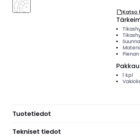
Katso 
Tärkei
Tikashy
Tikashy
Suunn
Materia
Pienan
Pakkau
1
kpl
Vakiok
Tuotetiedot
Tekniset tiedot