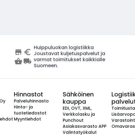
Huippuluokan logistiikka
Joustavat kuljetuspalvelut ja
varmat toimitukset kaikkialle
Suomeen.
Hinnastot
Sähköinen
Logistii
kauppa
palvelu
 Oy
Palveluhinnasto
Hinta- ja
EDI, OVT, XML,
Toimitust
tuotetiedostot
Verkkolasku ja
Lisäarvopa
aehdot
Myyntiehdot
Punchout
Varastoint
Asiakasvarasto APP
Omavaras
Valintatyökalut