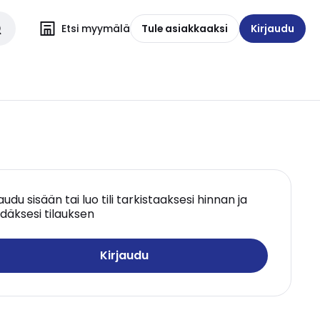
Etsi myymälä
Tule asiakkaaksi
Kirjaudu
jaudu sisään tai luo tili tarkistaaksesi hinnan ja
däksesi tilauksen
Kirjaudu