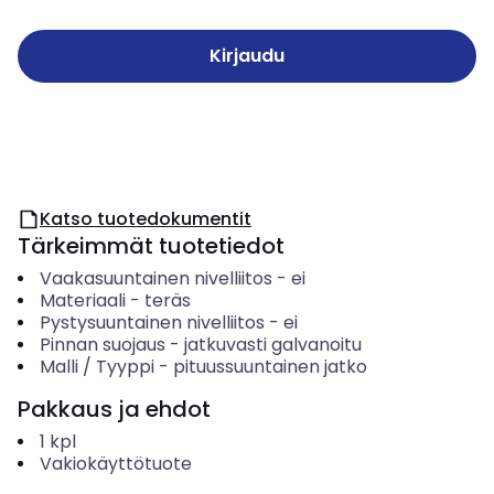
Kirjaudu
Katso tuotedokumentit
Tärkeimmät tuotetiedot
Vaakasuuntainen nivelliitos
-
ei
Materiaali
-
teräs
Pystysuuntainen nivelliitos
-
ei
Pinnan suojaus
-
jatkuvasti galvanoitu
Malli / Tyyppi
-
pituussuuntainen jatko
Pakkaus ja ehdot
1
kpl
Vakiokäyttötuote