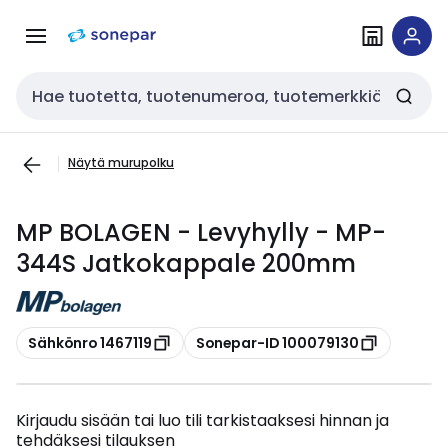
Siirry
Siirry
navigointiin
sisältöön
Haku
Näytä murupolku
MP BOLAGEN - Levyhylly - MP-
344S Jatkokappale 200mm
Kopioi
Kopioi
Sähkönro 1467119
Sonepar-ID 100079130
Kirjaudu sisään tai luo tili tarkistaaksesi hinnan ja
tehdäksesi tilauksen