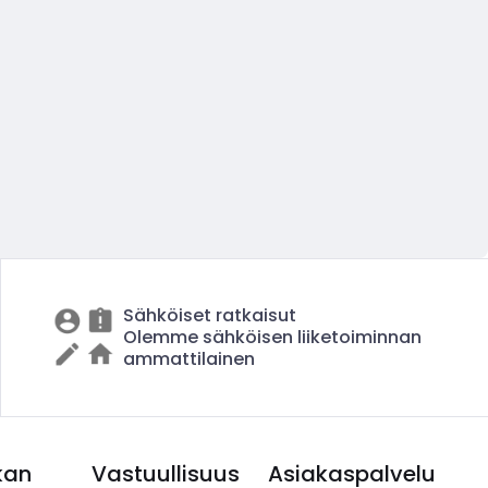
Sähköiset ratkaisut
Olemme sähköisen liiketoiminnan
ammattilainen
kan
Vastuullisuus
Asiakaspalvelu