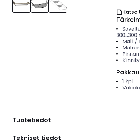
Katso 
Tärkei
Soveltu
300...300
Malli /
Materia
Pinnan
Kiinnit
Pakkau
1
kpl
Vakiok
Tuotetiedot
Tekniset tiedot