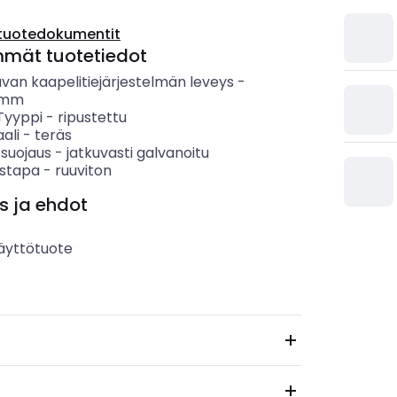
tuotedokumentit
mmät tuotetiedot
van kaapelitiejärjestelmän leveys
-
mm
 Tyyppi
-
ripustettu
ali
-
teräs
 suojaus
-
jatkuvasti galvanoitu
ystapa
-
ruuviton
s ja ehdot
äyttötuote