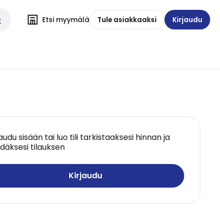
Etsi myymälä
Tule asiakkaaksi
Kirjaudu
jaudu sisään tai luo tili tarkistaaksesi hinnan ja
däksesi tilauksen
Kirjaudu