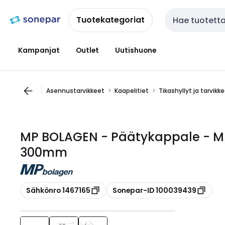
Siirry
Siirry
navigointiin
sisältöön
Tuotekategoriat
Haku
Kampanjat
Outlet
Uutishuone
Asennustarvikkeet
Kaapelitiet
Tikashyllyt ja tarvikk
MP BOLAGEN - Päätykappale - M
300mm
Kopioi
Kopioi
Sähkönro 1467165
Sonepar-ID 100039439