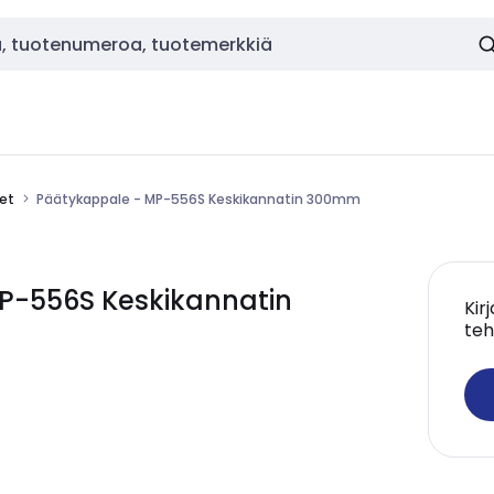
eet
Päätykappale - MP-556S Keskikannatin 300mm
P-556S Keskikannatin
Kir
teh