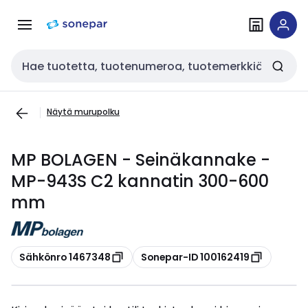
Siirry
Siirry
navigointiin
sisältöön
Haku
Näytä murupolku
MP BOLAGEN - Seinäkannake -
MP-943S C2 kannatin 300-600
mm
Kopioi
Kopioi
Sähkönro 1467348
Sonepar-ID 100162419