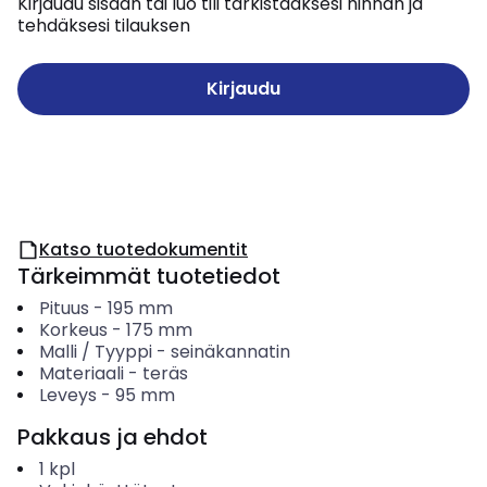
Kirjaudu sisään tai luo tili tarkistaaksesi hinnan ja
tehdäksesi tilauksen
Kirjaudu
Katso tuotedokumentit
Tärkeimmät tuotetiedot
Pituus
-
195
mm
Korkeus
-
175
mm
Malli / Tyyppi
-
seinäkannatin
Materiaali
-
teräs
Leveys
-
95
mm
Pakkaus ja ehdot
1
kpl