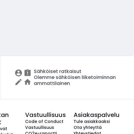
Sähköiset ratkaisut
Olemme sähköisen liiketoiminnan
ammattilainen
kan
Vastuullisuus
Asiakaspalvelu
t
Code of Conduct
Tule asiakkaaksi
Vastuullisuus
Ota yhteyttä
avat
CO2e-raportti
Yhteystiedot