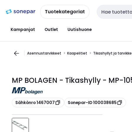
Siirry
Siirry
navigointiin
sisältöön
Tuotekategoriat
Haku
Kampanjat
Outlet
Uutishuone
Asennustarvikkeet
Kaapelitiet
Tikashyllyt ja tarvikk
MP BOLAGEN - Tikashylly - MP-10
Kopioi
Kopioi
Sähkönro 1467007
Sonepar-ID 100038685