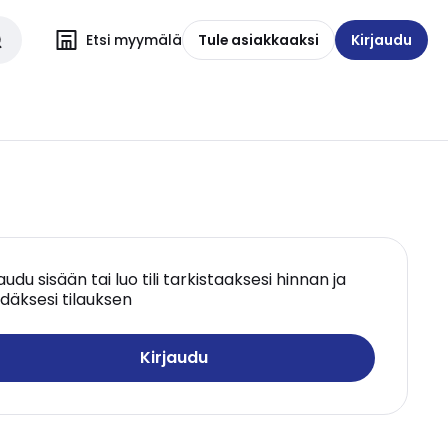
Etsi myymälä
Tule asiakkaaksi
Kirjaudu
jaudu sisään tai luo tili tarkistaaksesi hinnan ja
däksesi tilauksen
Kirjaudu