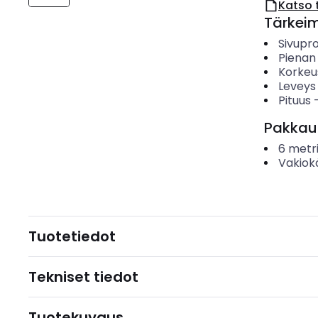
Katso 
Tärkei
Sivupro
Pienan
Korkeu
Leveys
Pituus
Pakkau
6
metr
Vakiok
Tuotetiedot
Tekniset tiedot
Tuotekuvaus