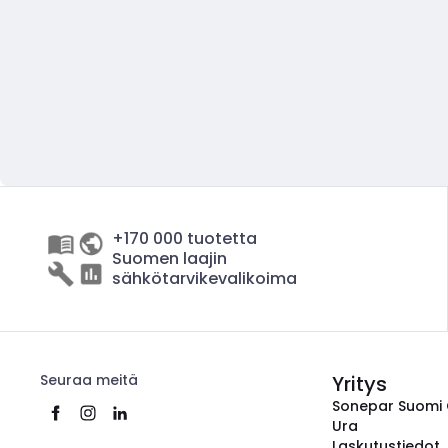
+170 000 tuotetta
Suomen laajin
sähkötarvikevalikoima
Seuraa meitä
Yritys
Sonepar Suomi
Ura
Laskutustiedot