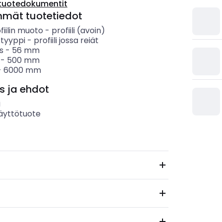
tuotedokumentit
mmät tuotetiedot
fiilin muoto
-
profiili (avoin)
 tyyppi
-
profiili jossa reiät
s
-
56
mm
-
500
mm
-
6000
mm
s ja ehdot
i
äyttötuote