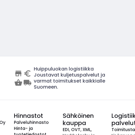
Huippuluokan logistiikka
Joustavat kuljetuspalvelut ja
varmat toimitukset kaikkialle
Suomeen.
Hinnastot
Sähköinen
Logistii
kauppa
palvelu
 Oy
Palveluhinnasto
Hinta- ja
EDI, OVT, XML,
Toimitust
tuotetiedostot