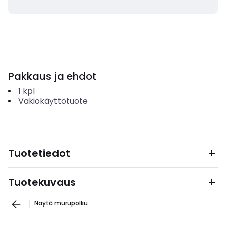
Pakkaus ja ehdot
1
kpl
Vakiokäyttötuote
Tuotetiedot
Tuotekuvaus
Näytä murupolku