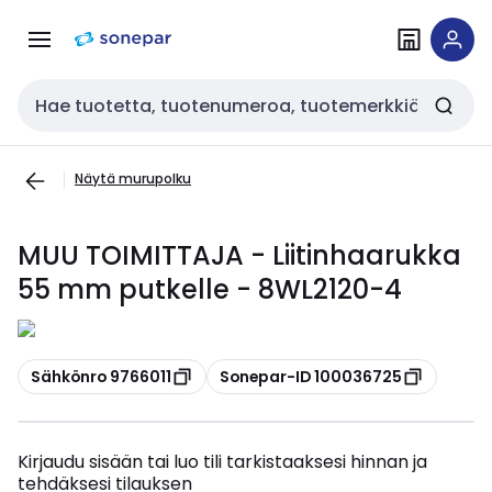
Siirry
Siirry
navigointiin
sisältöön
Haku
Näytä murupolku
MUU TOIMITTAJA - Liitinhaarukka
55 mm putkelle - 8WL2120-4
Kopioi
Kopioi
Sähkönro 9766011
Sonepar-ID 100036725
Kirjaudu sisään tai luo tili tarkistaaksesi hinnan ja
tehdäksesi tilauksen