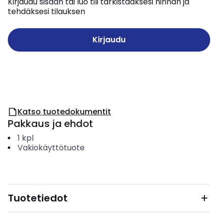
Kirjaudu sisään tai luo tili tarkistaaksesi hinnan ja
tehdäksesi tilauksen
Kirjaudu
Katso tuotedokumentit
Pakkaus ja ehdot
1
kpl
Vakiokäyttötuote
Tuotetiedot