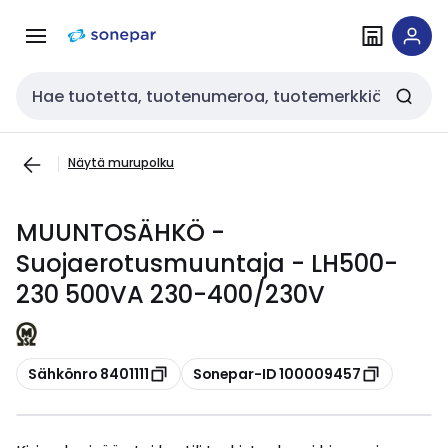
Siirry
Siirry
navigointiin
sisältöön
Haku
Näytä murupolku
MUUNTOSÄHKÖ -
Suojaerotusmuuntaja - LH500-
230 500VA 230-400/230V
Kopioi
Kopioi
Sähkönro 8401111
Sonepar-ID 100009457