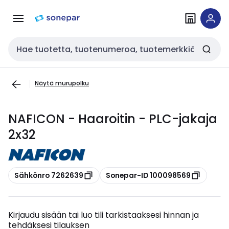
Siirry
Siirry
navigointiin
sisältöön
Haku
Näytä murupolku
NAFICON - Haaroitin - PLC-jakaja
2x32
Kopioi
Kopioi
Sähkönro 7262639
Sonepar-ID 100098569
Kirjaudu sisään tai luo tili tarkistaaksesi hinnan ja
tehdäksesi tilauksen