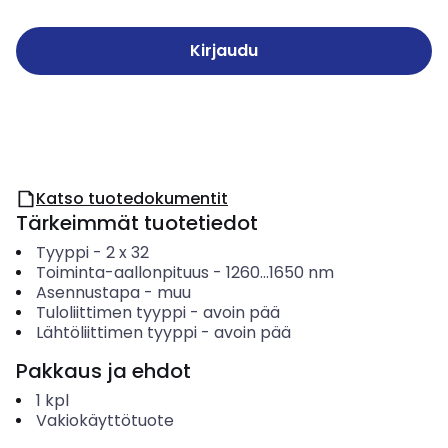
Kirjaudu
Katso tuotedokumentit
Tärkeimmät tuotetiedot
Tyyppi
-
2 x 32
Toiminta-aallonpituus
-
1260...1650
nm
Asennustapa
-
muu
Tuloliittimen tyyppi
-
avoin pää
Lähtöliittimen tyyppi
-
avoin pää
Pakkaus ja ehdot
1
kpl
Vakiokäyttötuote