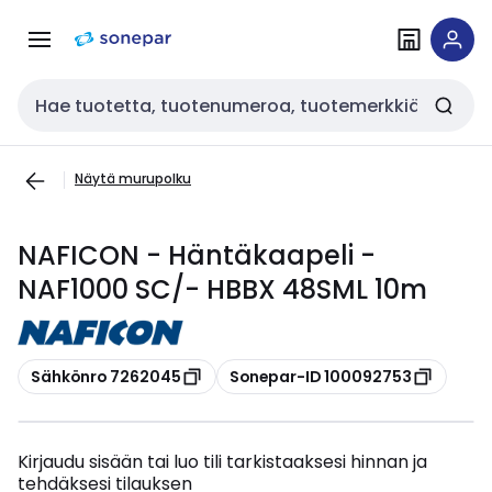
Siirry
Siirry
navigointiin
sisältöön
Haku
Näytä murupolku
NAFICON - Häntäkaapeli -
NAF1000 SC/- HBBX 48SML 10m
Kopioi
Kopioi
Sähkönro 7262045
Sonepar-ID 100092753
Kirjaudu sisään tai luo tili tarkistaaksesi hinnan ja
tehdäksesi tilauksen