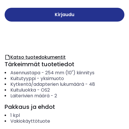
Kirjaudu
Katso tuotedokumentit
Tärkeimmät tuotetiedot
Asennustapa
-
254 mm (10") kiinnitys
Kuitutyyppi
-
yksimuoto
Kytkentä/adapterien lukumäärä
-
48
Kuituluokka
-
OS2
Laiterivien määrä
-
2
Pakkaus ja ehdot
1
kpl
Vakiokäyttötuote