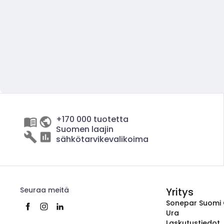
+170 000 tuotetta
Suomen laajin
sähkötarvikevalikoima
Seuraa meitä
Yritys
Sonepar Suomi
Ura
Laskutustiedot