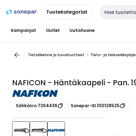
Siirry
Siirry
navigointiin
sisältöön
Tuotekategoriat
Haku
Kampanjat
Outlet
Uutishuone
Tietoliikenne ja turvatuotteet
Tieto- ja televerkkojärj
NAFICON - Häntäkaapeli - Pan. 
Kopioi
Kopioi
Sähkönro 7264436
Sonepar-ID 100128525