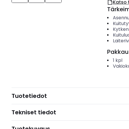
Katso 
Tärkei
Asenn
Kuituty
Kytken
Kuitul
Laiteri
Pakkau
1
kpl
Vakiok
Tuotetiedot
Tekniset tiedot
Tuotekuvaus