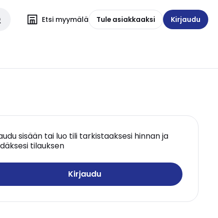
Etsi myymälä
Tule asiakkaaksi
Kirjaudu
jaudu sisään tai luo tili tarkistaaksesi hinnan ja
däksesi tilauksen
Kirjaudu