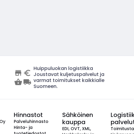
Huippuluokan logistiikka
Joustavat kuljetuspalvelut ja
varmat toimitukset kaikkialle
Suomeen.
Hinnastot
Sähköinen
Logistii
kauppa
palvelu
 Oy
Palveluhinnasto
Hinta- ja
EDI, OVT, XML,
Toimitust
tuotetiedostot