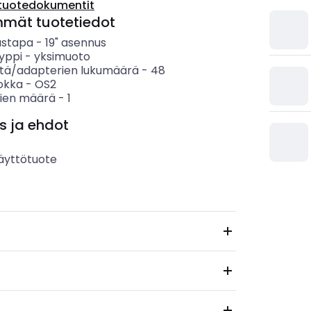
tuotedokumentit
mmät tuotetiedot
ustapa
-
19" asennus
yppi
-
yksimuoto
tä/adapterien lukumäärä
-
48
uokka
-
OS2
vien määrä
-
1
s ja ehdot
äyttötuote