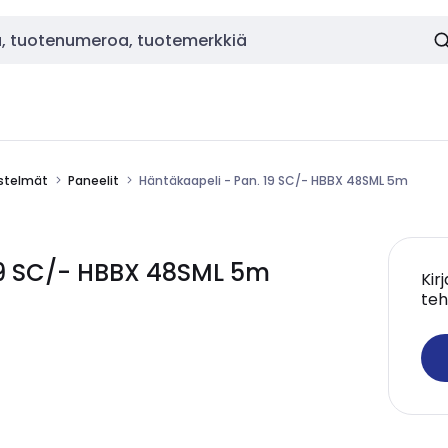
estelmät
Paneelit
Häntäkaapeli - Pan. 19 SC/- HBBX 48SML 5m
19 SC/- HBBX 48SML 5m
Kir
teh