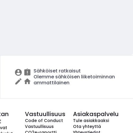
Sähköiset ratkaisut
Olemme sähköisen liiketoiminnan
ammattilainen
kan
Vastuullisuus
Asiakaspalvelu
t
Code of Conduct
Tule asiakkaaksi
Vastuullisuus
Ota yhteyttä
avat
CO2e-raportti
Yhteystiedot