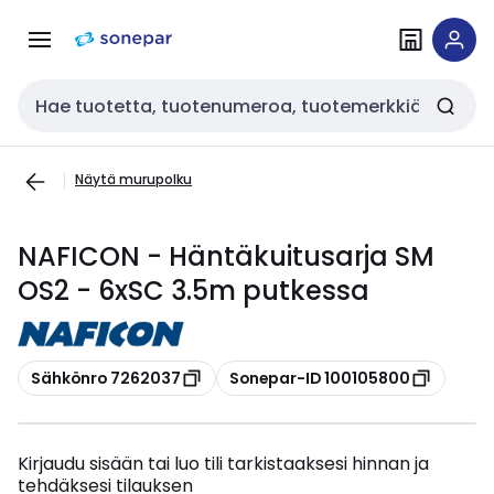
Siirry
Siirry
navigointiin
sisältöön
Haku
Näytä murupolku
NAFICON - Häntäkuitusarja SM
OS2 - 6xSC 3.5m putkessa
Kopioi
Kopioi
Sähkönro 7262037
Sonepar-ID 100105800
Kirjaudu sisään tai luo tili tarkistaaksesi hinnan ja
tehdäksesi tilauksen