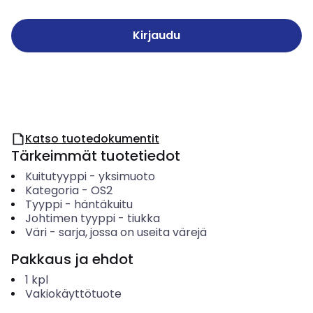
Kirjaudu
Katso tuotedokumentit
Tärkeimmät tuotetiedot
Kuitutyyppi
-
yksimuoto
Kategoria
-
OS2
Tyyppi
-
häntäkuitu
Johtimen tyyppi
-
tiukka
Väri
-
sarja, jossa on useita värejä
Pakkaus ja ehdot
1
kpl
Vakiokäyttötuote