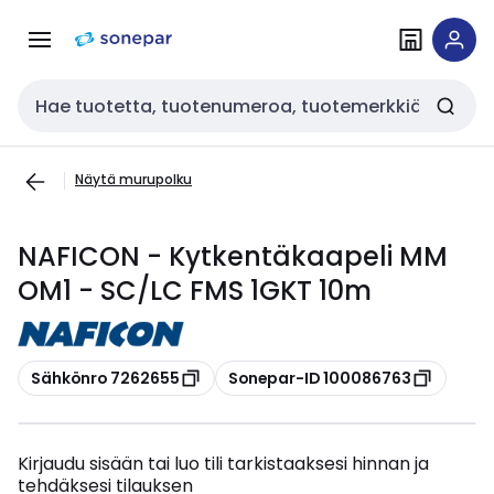
Siirry
Siirry
navigointiin
sisältöön
Haku
Näytä murupolku
NAFICON - Kytkentäkaapeli MM
OM1 - SC/LC FMS 1GKT 10m
Kopioi
Kopioi
Sähkönro 7262655
Sonepar-ID 100086763
Kirjaudu sisään tai luo tili tarkistaaksesi hinnan ja
tehdäksesi tilauksen