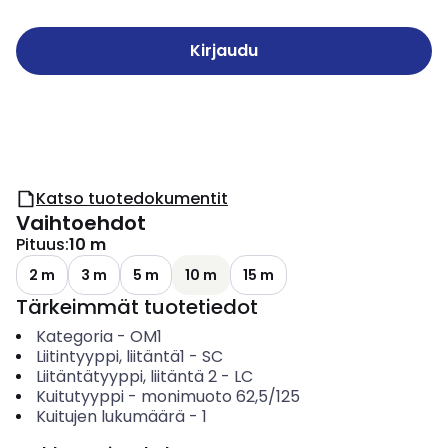
Kirjaudu
Katso tuotedokumentit
Vaihtoehdot
Pituus
:
10 m
2 m
3 m
5 m
10 m
15 m
Tärkeimmät tuotetiedot
Kategoria
-
OM1
Liitintyyppi, liitäntä1
-
SC
Liitäntätyyppi, liitäntä 2
-
LC
Kuitutyyppi
-
monimuoto 62,5/125
Kuitujen lukumäärä
-
1