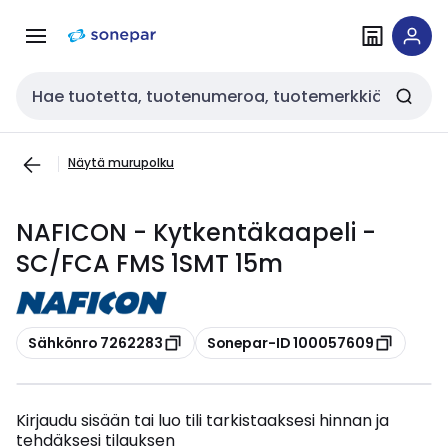
Siirry
Siirry
navigointiin
sisältöön
Haku
Näytä murupolku
NAFICON - Kytkentäkaapeli -
SC/FCA FMS 1SMT 15m
Kopioi
Kopioi
Sähkönro 7262283
Sonepar-ID 100057609
Kirjaudu sisään tai luo tili tarkistaaksesi hinnan ja
tehdäksesi tilauksen