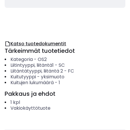
Katso tuotedokumentit
Tärkeimmät tuotetiedot
Kategoria
-
OS2
Liitintyyppi, liitäntä1
-
SC
Liitäntätyyppi, liitäntä 2
-
FC
Kuitutyyppi
-
yksimuoto
Kuitujen lukumäärä
-
1
Pakkaus ja ehdot
1
kpl
Vakiokäyttötuote