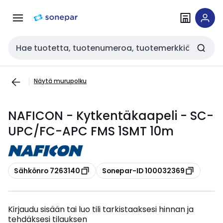
Siirry
Siirry
navigointiin
sisältöön
Haku
Näytä murupolku
NAFICON - Kytkentäkaapeli - SC-
UPC/FC-APC FMS 1SMT 10m
Kopioi
Kopioi
Sähkönro 7263140
Sonepar-ID 100032369
Kirjaudu sisään tai luo tili tarkistaaksesi hinnan ja
tehdäksesi tilauksen