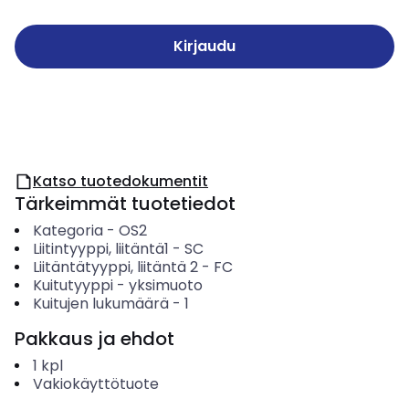
Kirjaudu
Katso tuotedokumentit
Tärkeimmät tuotetiedot
Kategoria
-
OS2
Liitintyyppi, liitäntä1
-
SC
Liitäntätyyppi, liitäntä 2
-
FC
Kuitutyyppi
-
yksimuoto
Kuitujen lukumäärä
-
1
Pakkaus ja ehdot
1
kpl
Vakiokäyttötuote