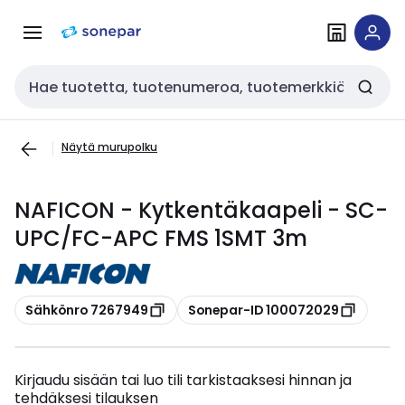
Siirry
Siirry
navigointiin
sisältöön
Haku
Näytä murupolku
NAFICON - Kytkentäkaapeli - SC-
UPC/FC-APC FMS 1SMT 3m
Kopioi
Kopioi
Sähkönro 7267949
Sonepar-ID 100072029
Kirjaudu sisään tai luo tili tarkistaaksesi hinnan ja
tehdäksesi tilauksen