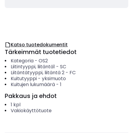
Katso tuotedokumentit
Tärkeimmät tuotetiedot
Kategoria
-
OS2
Liitintyyppi, liitäntä1
-
SC
Liitäntätyyppi, liitäntä 2
-
FC
Kuitutyyppi
-
yksimuoto
Kuitujen lukumäärä
-
1
Pakkaus ja ehdot
1
kpl
Vakiokäyttötuote