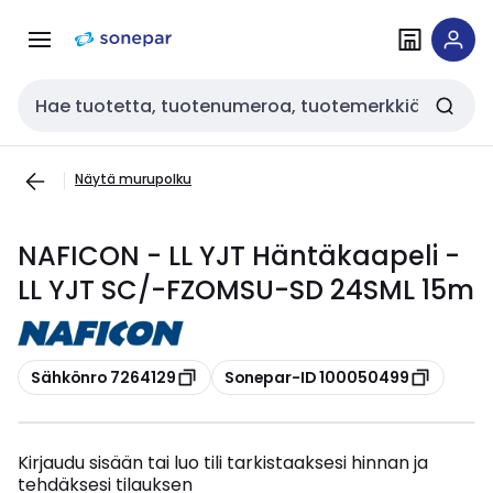
Siirry
Siirry
navigointiin
sisältöön
Haku
Näytä murupolku
NAFICON - LL YJT Häntäkaapeli -
LL YJT SC/-FZOMSU-SD 24SML 15m
Kopioi
Kopioi
Sähkönro 7264129
Sonepar-ID 100050499
Kirjaudu sisään tai luo tili tarkistaaksesi hinnan ja
tehdäksesi tilauksen