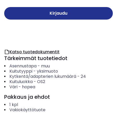
Kirjaudu
Katso tuotedokumentit
Tärkeimmät tuotetiedot
Asennustapa
-
muu
Kuitutyyppi
-
yksimuoto
Kytkentä/adapterien lukumäärä
-
24
Kuituluokka
-
OS2
Väri
-
hopea
Pakkaus ja ehdot
1
kpl
Vakiokäyttötuote