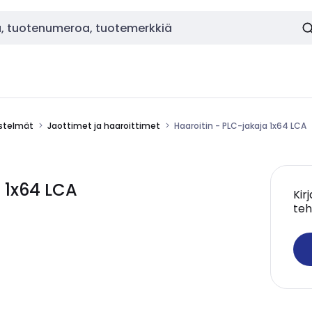
estelmät
Jaottimet ja haaroittimet
Haaroitin - PLC-jakaja 1x64 LCA
 1x64 LCA
Kir
teh