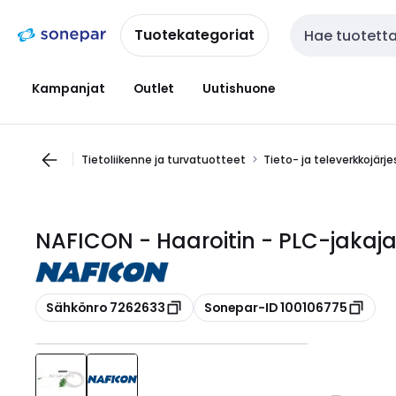
Siirry
Siirry
navigointiin
sisältöön
Tuotekategoriat
Haku
Kampanjat
Outlet
Uutishuone
Tietoliikenne ja turvatuotteet
Tieto- ja televerkkojärj
NAFICON - Haaroitin - PLC-jakaja
Kopioi
Kopioi
Sähkönro 7262633
Sonepar-ID 100106775