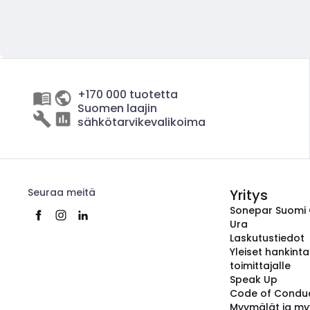
+170 000 tuotetta
Suomen laajin
sähkötarvikevalikoima
Seuraa meitä
Yritys
Sonepar Suomi
Ura
Laskutustiedot
Yleiset hankint
toimittajalle
Speak Up
Code of Condu
Myymälät ja my