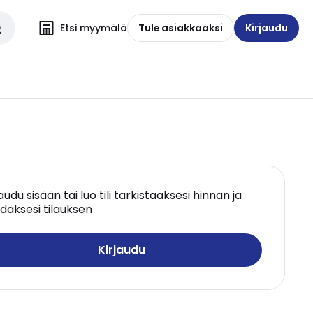
Etsi myymälä
Tule asiakkaaksi
Kirjaudu
jaudu sisään tai luo tili tarkistaaksesi hinnan ja
däksesi tilauksen
Kirjaudu