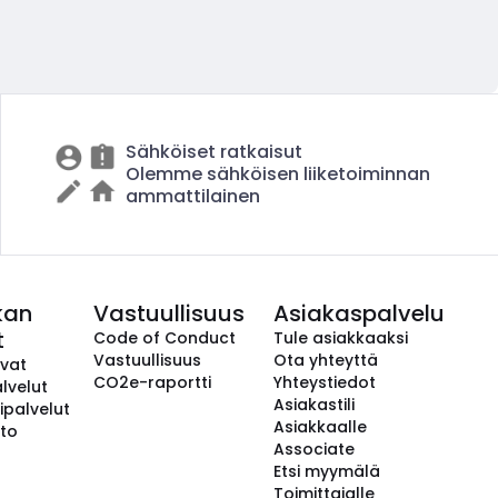
Sähköiset ratkaisut
Olemme sähköisen liiketoiminnan
ammattilainen
kan
Vastuullisuus
Asiakaspalvelu
t
Code of Conduct
Tule asiakkaaksi
Vastuullisuus
Ota yhteyttä
avat
CO2e-raportti
Yhteystiedot
lvelut
Asiakastili
ipalvelut
Asiakkaalle
to
Associate
Etsi myymälä
Toimittajalle