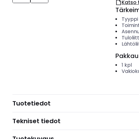
Katso 
Tärkei
Tyyppi
Toimin
Asenn
Tulolii
Lähtöli
Pakkau
1
kpl
Vakiok
Tuotetiedot
Tekniset tiedot
Tuotekuvaus