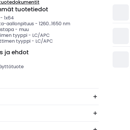
tuotedokumentit
mmät tuotetiedot
-
1x64
ta-aallonpituus
-
1260...1650
nm
ustapa
-
muu
ttimen tyyppi
-
LC/APC
ittimen tyyppi
-
LC/APC
s ja ehdot
äyttötuote