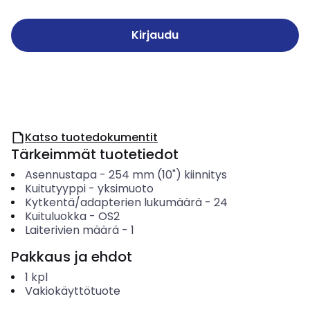
Kirjaudu
Katso tuotedokumentit
Tärkeimmät tuotetiedot
Asennustapa
-
254 mm (10") kiinnitys
Kuitutyyppi
-
yksimuoto
Kytkentä/adapterien lukumäärä
-
24
Kuituluokka
-
OS2
Laiterivien määrä
-
1
Pakkaus ja ehdot
1
kpl
Vakiokäyttötuote