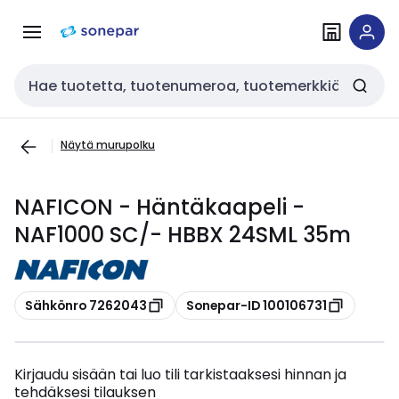
Siirry
Siirry
navigointiin
sisältöön
Haku
Näytä murupolku
NAFICON - Häntäkaapeli -
NAF1000 SC/- HBBX 24SML 35m
Kopioi
Kopioi
Sähkönro 7262043
Sonepar-ID 100106731
Kirjaudu sisään tai luo tili tarkistaaksesi hinnan ja
tehdäksesi tilauksen